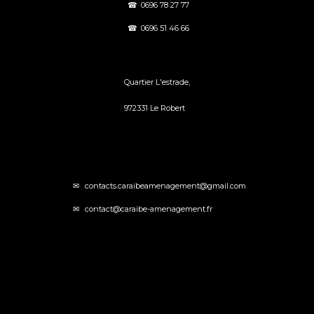
☎
0696 78 27 77
☎
0696 51 46 66
Quartier L'estrade,
972331 Le Robert
✉
contacts.caraibeamenagement@gmail.com
✉
contact@caraibe-amenagement.fr