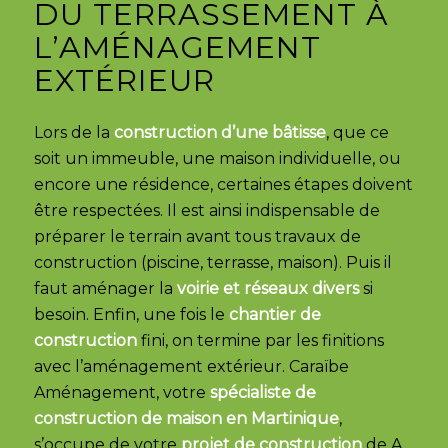
DU TERRASSEMENT À
L’AMÉNAGEMENT
EXTÉRIEUR
Lors de la
construction d’une bâtisse
, que ce
soit un immeuble, une maison individuelle, ou
encore une résidence, certaines étapes doivent
être respectées.
Il est ainsi indispensable de
préparer le terrain avant tous travaux de
construction (piscine, terrasse, maison). Puis il
faut aménager la
voirie et réseaux divers
si
besoin. Enfin, une fois le
chantier de
construction
fini, on termine par les finitions
avec l’aménagement extérieur. Caraïbe
Aménagement, votre
spécialiste de
construction de maison en Martinique
,
s’occupe de votre
projet de construction
de A