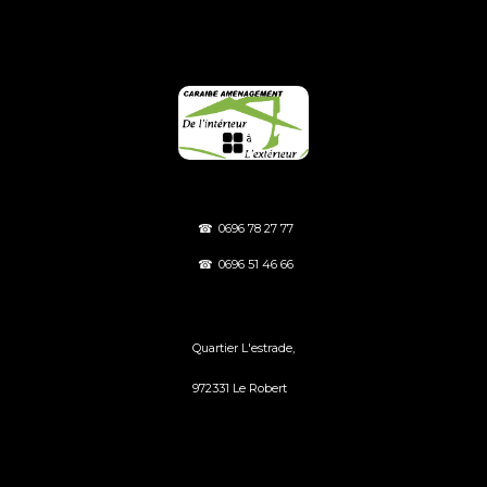
FOOTER
☎
0696 78 27 77
☎
0696 51 46 66
Quartier L'estrade,
972331 Le Robert